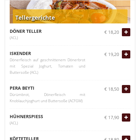
Tellergerichte
DÖNER TELLER
€ 18,20
(ACL)
ISKENDER
€ 19,20
Dönerfleisch auf geschnittenem Dönerbrot
mit Spezial Joghurt, Tomaten und
Buttersoße (ACL)
PERA BEYTI
€ 18,50
Dürümbrot, Dönerfleisch mit
Knoblauchjoghurt und Buttersoße (ACFGM)
HÜHNERSPIESS
€ 17,90
(ACL)
KÖFTETELLER
€ 18,80