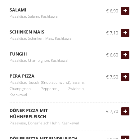
SALAMI
€ 6,90
Pizzakäse, Salami, Kashkawal
SCHINKEN MAIS
€ 7,10
Pizzakäse, Schinken, Mais, Kashkawal
FUNGHI
€ 6,60
Pizzakäse, Champignon, Kashkawal
PERA PIZZA
€ 7,50
Pizzakäse, Sucuk (Knoblauchwurst), Salami,
Champignon, Pepperoni, Zwiebeln,
Kashkawal
DÖNER PIZZA MIT
€ 7,70
HÜHNERFLEISCH
Pizzakäse, Dönerfleisch Huhn, Kashkawal
DÖNER PIZZA MIT RINDFLEISCH