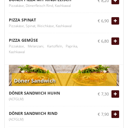
€ 8,20
Pizzakäse, Dönerfleisch Rind, Kashkawal
PIZZA SPINAT
€ 6,90
Pizzakäse, Spinat, Weichkäse, Kashkawal
PIZZA GEMÜSE
€ 6,80
Pizzakäse, Melanzani, Kartoffeln, Paprika,
Kashkawal
Döner Sandwich
DÖNER SANDWICH HUHN
€ 7,30
(ACFGLM)
DÖNER SANDWICH RIND
€ 7,90
(ACFGLM)