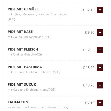
PIDE MIT GEMÜSE
€ 12,10
mit Käse, Melanzani, Paprika, Champignon
(ACG)
PIDE MIT KÄSE
€ 9,90
mit Gouda und Weichkäse (ACG)
PIDE MIT FLEISCH
€ 12,90
mit Rindhackfleisch (ACG)
PIDE MIT PASTIRMA
€ 13,90
mit Käse und Knoblauchschinken (ACG)
PIDE MIT SUCUK
€ 13,70
mit Käse und Knoblauchwurst(ACG)
LAHMACUN
€ 7,10
Pickantes hackfleisch auf d?nnem Teig