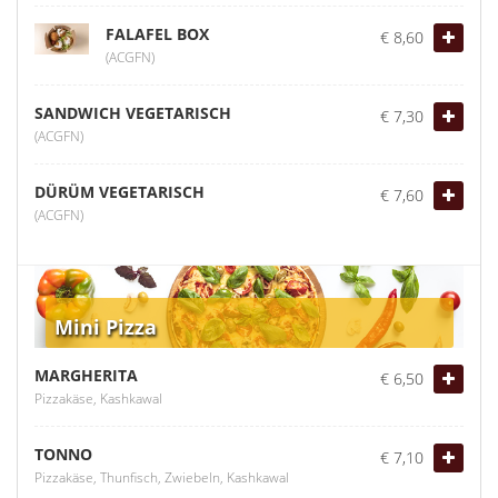
FALAFEL BOX
€ 8,60
(ACGFN)
SANDWICH VEGETARISCH
€ 7,30
(ACGFN)
DÜRÜM VEGETARISCH
€ 7,60
(ACGFN)
Mini Pizza
MARGHERITA
€ 6,50
Pizzakäse, Kashkawal
TONNO
€ 7,10
Pizzakäse, Thunfisch, Zwiebeln, Kashkawal