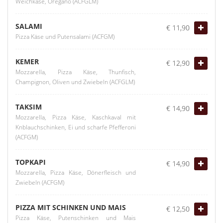
Weichkäse, Oregano (ACFGLM)
SALAMI
€ 11,90
Pizza Käse und Putensalami (ACFGM)
KEMER
€ 12,90
Mozzarella, Pizza Käse, Thunfisch,
Champignon, Oliven und Zwiebeln (ACFGLM)
TAKSIM
€ 14,90
Mozzarella, Pizza Käse, Kaschkaval mit
Knblauchschinken, Ei und scharfe Pfefferoni
(ACFGM)
TOPKAPI
€ 14,90
Mozzarella, Pizza Käse, Dönerfleisch und
Zwiebeln (ACFGM)
PIZZA MIT SCHINKEN UND MAIS
€ 12,50
Pizza Käse, Putenschinken und Mais