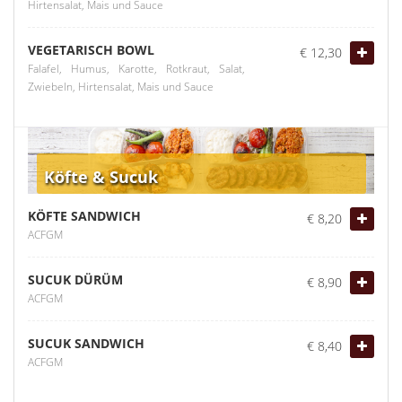
Hirtensalat, Mais und Sauce
VEGETARISCH BOWL
€ 12,30
Falafel, Humus, Karotte, Rotkraut, Salat,
Zwiebeln, Hirtensalat, Mais und Sauce
Köfte & Sucuk
KÖFTE SANDWICH
€ 8,20
ACFGM
SUCUK DÜRÜM
€ 8,90
ACFGM
SUCUK SANDWICH
€ 8,40
ACFGM