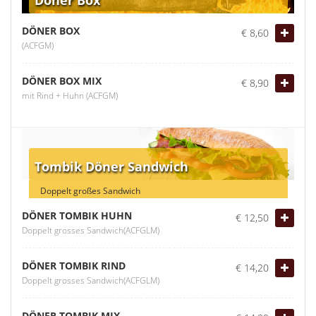
DÖNER BOX
€ 8,60
(ACFGM)
DÖNER BOX MIX
€ 8,90
mit Rind + Huhn (ACFGM)
Tombik Döner Sandwich
Doppelt großes Sandwich
DÖNER TOMBIK HUHN
€ 12,50
Doppelt grosses Sandwich(ACFGLM)
DÖNER TOMBIK RIND
€ 14,20
Doppelt grosses Sandwich(ACFGLM)
DÖNER TOMBIK MIX