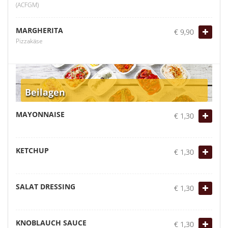
(ACFGM)
MARGHERITA
€ 9,90
Pizzakäse
Beilagen
MAYONNAISE
€ 1,30
KETCHUP
€ 1,30
SALAT DRESSING
€ 1,30
KNOBLAUCH SAUCE
€ 1,30