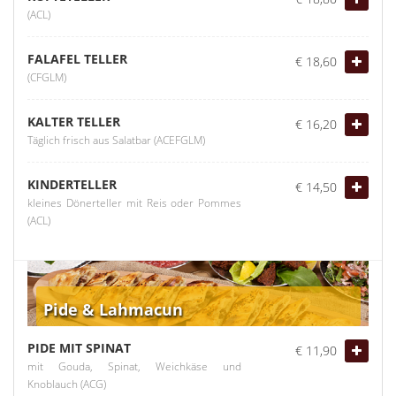
(ACL)
FALAFEL TELLER
€ 18,60
(CFGLM)
KALTER TELLER
€ 16,20
Täglich frisch aus Salatbar (ACEFGLM)
KINDERTELLER
€ 14,50
kleines Dönerteller mit Reis oder Pommes
(ACL)
Pide & Lahmacun
PIDE MIT SPINAT
€ 11,90
mit Gouda, Spinat, Weichkäse und
Knoblauch (ACG)