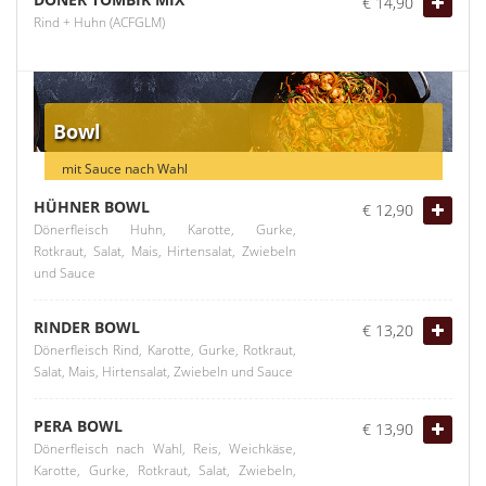
€ 14,90
Rind + Huhn (ACFGLM)
Bowl
mit Sauce nach Wahl
HÜHNER BOWL
€ 12,90
Dönerfleisch Huhn, Karotte, Gurke,
Rotkraut, Salat, Mais, Hirtensalat, Zwiebeln
und Sauce
RINDER BOWL
€ 13,20
Dönerfleisch Rind, Karotte, Gurke, Rotkraut,
Salat, Mais, Hirtensalat, Zwiebeln und Sauce
PERA BOWL
€ 13,90
Dönerfleisch nach Wahl, Reis, Weichkäse,
Karotte, Gurke, Rotkraut, Salat, Zwiebeln,