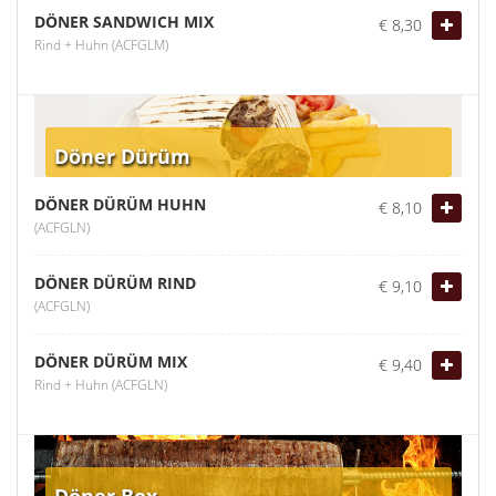
DÖNER SANDWICH MIX
€ 8,30
Rind + Huhn (ACFGLM)
Döner Dürüm
DÖNER DÜRÜM HUHN
€ 8,10
(ACFGLN)
DÖNER DÜRÜM RIND
€ 9,10
(ACFGLN)
DÖNER DÜRÜM MIX
€ 9,40
Rind + Huhn (ACFGLN)
Döner Box