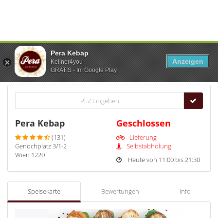
Pera Kebap
Anzeigen
Kellner4you
GRATIS - Im Google Play
Pera Kebap
Geschlossen
(131)
Lieferung
Genochplatz 3/1-2
Selbstabholung
Wien 1220
Heute von 11:00 bis 21:30
Speisekarte
Bewertungen
Info