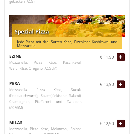
gebacken (ACG)
Spezial Pizza
Jede Pizza mit drei Sorten Käse, Pizzakäse-Kashkawal und
Mozzarella.
EZINE
€ 11,90
Mozzarella, Pizza Käse, Kaschkaval,
Weichkäse, Oregano (ACGLM)
PERA
€ 13,90
Mozzarella, Pizza Käse, Sucuk,
(Knoblauchwurst), Salam(türkische Salami),
Champignon, Pfefferoni und Zwiebeln
(ACFGM)
MILAS
€ 12,90
Mozzarella, Pizza Käse, Melanzani, Spinat,