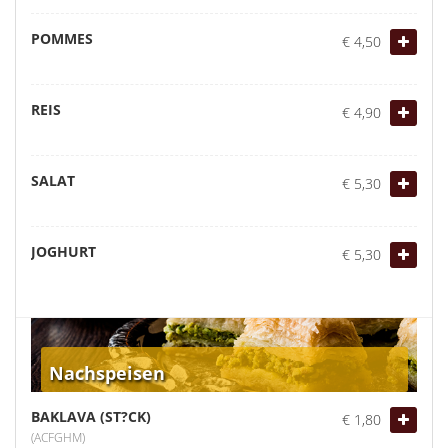
POMMES
€ 4,50
REIS
€ 4,90
SALAT
€ 5,30
JOGHURT
€ 5,30
Nachspeisen
BAKLAVA (ST?CK)
€ 1,80
(ACFGHM)