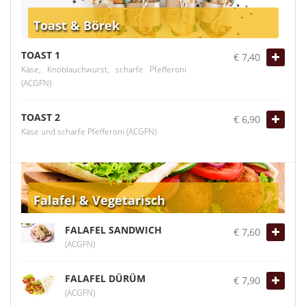
Toast & Börek
TOAST 1
€ 7,40
Käse, Knoblauchwurst, scharfe Pfefferoni
(ACGFN)
TOAST 2
€ 6,90
Käse und scharfe Pfefferoni (ACGFN)
Falafel & Vegetarisch
FALAFEL SANDWICH
€ 7,60
(ACGFN)
FALAFEL DÜRÜM
€ 7,90
(ACGFN)