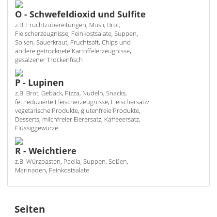
O - Schwefeldioxid und Sulfite
z.B. Fruchtzubereitungen, Müsli, Brot,
Fleischerzeugnisse, Feinkostsalate, Suppen,
Soßen, Sauerkraut, Fruchtsaft, Chips und
andere getrocknete Kartoffelerzeugnisse,
gesalzener Trockenfisch
P - Lupinen
z.B. Brot, Gebäck, Pizza, Nudeln, Snacks,
fettreduzierte Fleischerzeugnisse, Fleischersatz/
vegetarische Produkte, glutenfreie Produkte,
Desserts, milchfreier Eierersatz, Kaffeeersatz,
Flüssiggewürze
R - Weichtiere
z.B. Würzpasten, Paella, Suppen, Soßen,
Marinaden, Feinkostsalate
Seiten