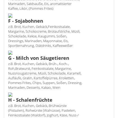
Marinaden, Satésauße, Eis, aromatisierter
Kaffee, Likör, (Pommes Frites)
F - Sojabohnen
z.B. Brot, Kuchen, Gebäck,Feinkostsalate,
Margarine, Schokocreme, Brotaufstriche, Müsli,
Schokolade, Kekse, Kaugummi, Soßen,
Dressings, Marinaden, Mayonnaise, Eis,
Sportlernahrung, Diätdrinks, Kaffeeweißer
G - Milch von Säugetieren
z.B. Brot, Kuchen, Gebäck, Brüh-, Koch-,
Roh,Bratwurst, Feinkostsalate, Margarine,
Nussnougatcreme, Müsli, Schokolade, Karamell,
Aufläufe, Gratin, Kartoffelpürree, Kroketten,
Pommes Frites, Chips, Suppen, Soßen, Dressing,
Marinaden, Desserts, Kakao, Wein
H - Schalenfrüchte
z.B. Brot, Kuchen, Gebäck, Brühwürste
(Pistazien), Rohwürste (Walnüsse), Pasteten,
Feinkostsalate (Waldorf), Joghurt, Käse, Nuss-/