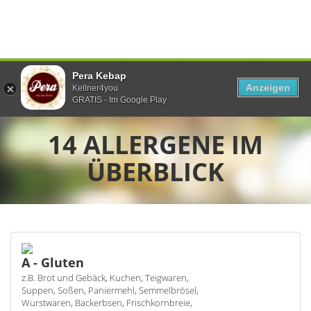
Pera Kebap
Anzeigen
Kellner4you
GRATIS - Im Google Play
14 ALLERGENE IM
ÜBERBLICK
A - Gluten
z.B. Brot und Gebäck, Kuchen, Teigwaren,
Suppen, Soßen, Paniermehl, Semmelbrösel,
Wurstwaren, Backerbsen, Frischkornbreie,