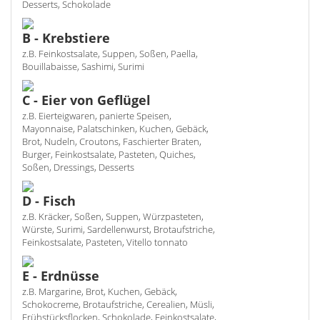
Desserts, Schokolade
B - Krebstiere
z.B. Feinkostsalate, Suppen, Soßen, Paella,
Bouillabaisse, Sashimi, Surimi
C - Eier von Geflügel
z.B. Eierteigwaren, panierte Speisen,
Mayonnaise, Palatschinken, Kuchen, Gebäck,
Brot, Nudeln, Croutons, Faschierter Braten,
Burger, Feinkostsalate, Pasteten, Quiches,
Soßen, Dressings, Desserts
D - Fisch
z.B. Kräcker, Soßen, Suppen, Würzpasteten,
Würste, Surimi, Sardellenwurst, Brotaufstriche,
Feinkostsalate, Pasteten, Vitello tonnato
E - Erdnüsse
z.B. Margarine, Brot, Kuchen, Gebäck,
Schokocreme, Brotaufstriche, Cerealien, Müsli,
Frühstücksflocken, Schokolade, Feinkostsalate,