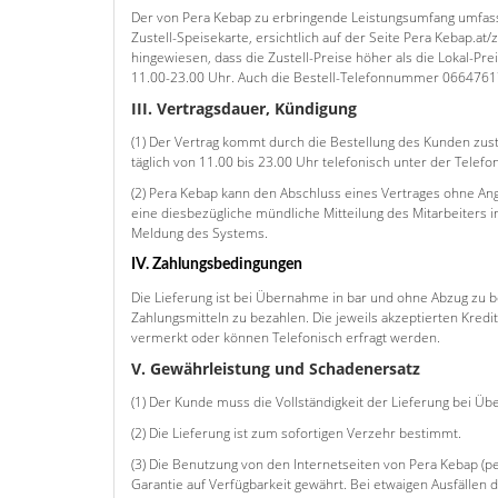
Der von Pera Kebap zu erbringende Leistungsumfang umfasst
Zustell-Speisekarte, ersichtlich auf der Seite Pera Kebap.at/
hingewiesen, dass die Zustell-Preise höher als die Lokal-Pre
11.00-23.00 Uhr. Auch die Bestell-Telefonnummer 066476178
III. Vertragsdauer, Kündigung
(1) Der Vertrag kommt durch die Bestellung des Kunden zust
täglich von 11.00 bis 23.00 Uhr telefonisch unter der Tel
(2) Pera Kebap kann den Abschluss eines Vertrages ohne An
eine diesbezügliche mündliche Mitteilung des Mitarbeiters 
Meldung des Systems.
IV. Zahlungsbedingungen
Die Lieferung ist bei Übernahme in bar und ohne Abzug zu 
Zahlungsmitteln zu bezahlen. Die jeweils akzeptierten Kredi
vermerkt oder können Telefonisch erfragt werden.
V. Gewährleistung und Schadenersatz
(1) Der Kunde muss die Vollständigkeit der Lieferung bei Ü
(2) Die Lieferung ist zum sofortigen Verzehr bestimmt.
(3) Die Benutzung von den Internetseiten von Pera Kebap (pe
Garantie auf Verfügbarkeit gewährt. Bei etwaigen Ausfällen 