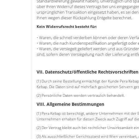
Standardlieferung gewählt haben), unverzüglich und sp
über Ihren Widerruf dieses Vertrags bei uns eingegangen
ursprünglichen Transaktion eingesetzt haben, es sei den
Ihnen wegen dieser Rückzahlung Entgelte berechnet.
Kein Widerrufsrecht besteht für:
• Waren, die schnell verderben können oder deren Verfa
• Waren, die nach Kundenspezifikation angefertigt oder 
• Waren, die versiegelt geliefert werden und aus Grün
sind, sofern deren Versiegelung nach der Lieferung entf
VII. Datenschutz/öffentliche Rechtsvorschriften
(1) Durch seine Bestellung ermächtigt der Kunde Pera Keba
Kebap. Die Daten sind auf mehrfach gesicherten Servern ges
(2) Persönliche Daten werden vertraulich behandelt.
VIII. Allgemeine Bestimmungen
(1) Pera Kebap ist berechtigt, andere Unternehmen mit der 
Unternehmen erhalten für diesen Zweck auch Zugriff auf d
(2) Der Vertrag bleibt auch bei rechtlicher Unwirksamkeit 
(3) Als ausschließlicher Gerichtsstand wird Wien vereinbar