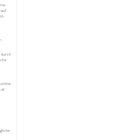
ine-
rauf
von
n
g durch
sche
 online
.at
gliche