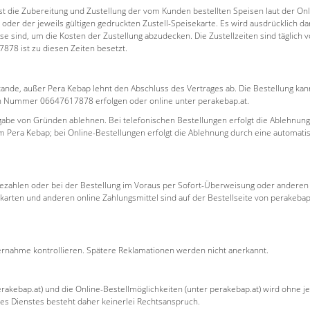
 die Zubereitung und Zustellung der vom Kunden bestellten Speisen laut der Onl
z oder der jeweils gültigen gedruckten Zustell-Speisekarte. Es wird ausdrücklich da
ise sind, um die Kosten der Zustellung abzudecken. Die Zustellzeiten sind täglich 
78 ist zu diesen Zeiten besetzt.
ande, außer Pera Kebap lehnt den Abschluss des Vertrages ab. Die Bestellung kan
efon Nummer 06647617878 erfolgen oder online unter perakebap.at.
gabe von Gründen ablehnen. Bei telefonischen Bestellungen erfolgt die Ablehnun
im Pera Kebap; bei Online-Bestellungen erfolgt die Ablehnung durch eine automati
bezahlen oder bei der Bestellung im Voraus per Sofort-Überweisung oder anderen
tkarten und anderen online Zahlungsmittel sind auf der Bestellseite von perakebap
bernahme kontrollieren. Spätere Reklamationen werden nicht anerkannt.
rakebap.at) und die Online-Bestellmöglichkeiten (unter perakebap.at) wird ohne je
des Dienstes besteht daher keinerlei Rechtsanspruch.