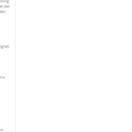
ilung
ei der
rden
ignet
era
ie