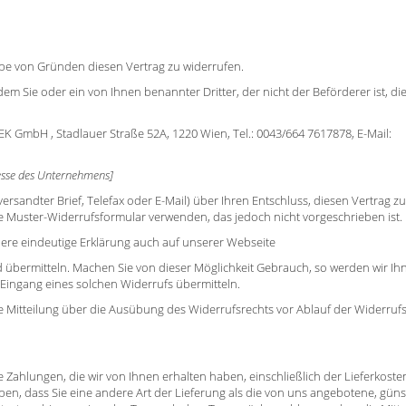
be von Gründen diesen Vertrag zu widerrufen.
em Sie oder ein von Ihnen benannter Dritter, der nicht der Beförderer ist, di
 GmbH , Stadlauer Straße 52A, 1220 Wien, Tel.: 0043/664 7617878, E-Mail:
esse des Unternehmens]
 versandter Brief, Telefax oder E-Mail) über Ihren Entschluss, diesen Vertrag zu
e Muster-Widerrufsformular verwenden, das jedoch nicht vorgeschrieben ist.
ere eindeutige Erklärung auch auf unserer Webseite
d übermitteln. Machen Sie von dieser Möglichkeit Gebrauch, so werden wir Ih
n Eingang eines solchen Widerrufs übermitteln.
ie Mitteilung über die Ausübung des Widerrufsrechts vor Ablauf der Widerrufsf
 Zahlungen, die wir von Ihnen erhalten haben, einschließlich der Lieferkosten
en, dass Sie eine andere Art der Lieferung als die von uns angebotene, güns