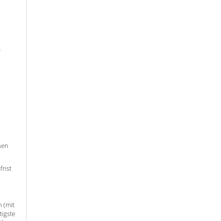
e
nen
rist
 (mit
tigste