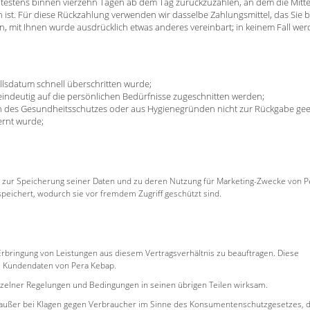
ätestens binnen vierzehn Tagen ab dem Tag zurückzuzahlen, an dem die Mitte
 ist. Für diese Rückzahlung verwenden wir dasselbe Zahlungsmittel, das Sie b
n, mit Ihnen wurde ausdrücklich etwas anderes vereinbart; in keinem Fall we
llsdatum schnell überschritten wurde;
eindeutig auf die persönlichen Bedürfnisse zugeschnitten werden;
den des Gesundheitsschutzes oder aus Hygienegründen nicht zur Rückgabe gee
ernt wurde;
p zur Speicherung seiner Daten und zu deren Nutzung für Marketing-Zwecke von P
peichert, wodurch sie vor fremdem Zugriff geschützt sind.
Erbringung von Leistungen aus diesem Vertragsverhältnis zu beauftragen. Diese
ie Kundendaten von Pera Kebap.
einzelner Regelungen und Bedingungen in seinen übrigen Teilen wirksam.
t, außer bei Klagen gegen Verbraucher im Sinne des Konsumentenschutzgesetzes, d